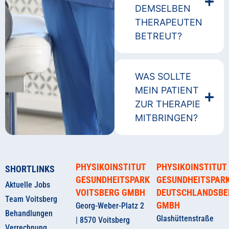
DEMSELBEN
THERAPEUTEN
BETREUT?
WAS SOLLTE
MEIN PATIENT
ZUR THERAPIE
MITBRINGEN?
PHYSIKOINSTITUT
PHYSIKOINSTITUT
SHORTLINKS
GESUNDHEITSPARK
GESUNDHEITSPAR
Aktuelle Jobs
VOITSBERG GMBH
DEUTSCHLANDSBE
Team Voitsberg
GMBH
Georg-Weber-Platz 2
Behandlungen
Glashüttenstraße
| 8570 Voitsberg
Verrechnung