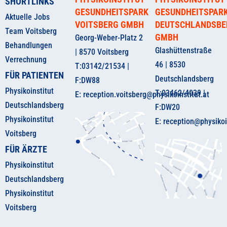
SHORTLINKS
GESUNDHEITSPARK
GESUNDHEITSPAR
Aktuelle Jobs
VOITSBERG GMBH
DEUTSCHLANDSBE
Team Voitsberg
GMBH
Georg-Weber-Platz 2
Behandlungen
Glashüttenstraße
| 8570 Voitsberg
Verrechnung
46 | 8530
T:03142/21534 |
FÜR PATIENTEN
Deutschlandsberg
F:DW88
Physikoinstitut
T:03462/4039 |
E: reception.voitsberg@physikoinstitut.at
Deutschlandsberg
F:DW20
Physikoinstitut
E: reception@physikoi
Voitsberg
FÜR ÄRZTE
Physikoinstitut
Deutschlandsberg
Physikoinstitut
Voitsberg