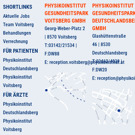
PHYSIKOINSTITUT
PHYSIKOINSTITUT
SHORTLINKS
GESUNDHEITSPARK
GESUNDHEITSPAR
Aktuelle Jobs
VOITSBERG GMBH
DEUTSCHLANDSBE
Team Voitsberg
GMBH
Georg-Weber-Platz 2
Behandlungen
Glashüttenstraße
| 8570 Voitsberg
Verrechnung
46 | 8530
T:03142/21534 |
FÜR PATIENTEN
Deutschlandsberg
F:DW88
Physikoinstitut
T:03462/4039 |
E: reception.voitsberg@physikoinstitut.at
Deutschlandsberg
F:DW20
Physikoinstitut
E: reception@physikoi
Voitsberg
FÜR ÄRZTE
Physikoinstitut
Deutschlandsberg
Physikoinstitut
Voitsberg